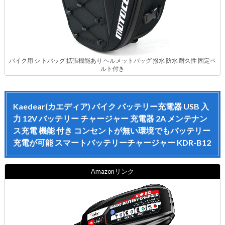
バイク用 シ トバッグ 拡張機能あり ヘルメットバッグ 撥水 防水 耐久性 固定ベ
ルト付き
Kaedear(カエディア) バイク バッテリー充電器 USB 入
力 12V バッテリー チャージャー 充電器 2A メンテナン
ス充電 機能 付き コンセントが無い環境でもバッテリー
充電が可能 スマートバッテリーチャージャー KDR-B12
Amazonリンク