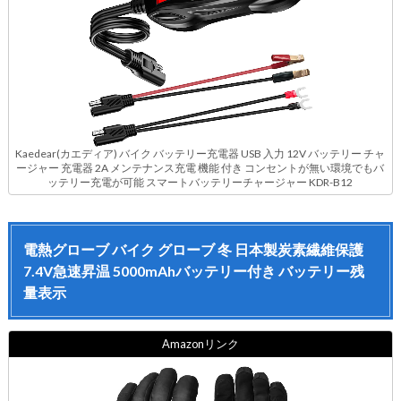
Kaedear(カエディア) バイク バッテリー充電器 USB 入力 12V バッテリー チャ
ージャー 充電器 2A メンテナンス充電 機能 付き コンセントが無い環境でもバ
ッテリー充電が可能 スマートバッテリーチャージャー KDR-B12
電熱グローブ バイク グローブ 冬 日本製炭素繊維保護
7.4V急速昇温 5000mAhバッテリー付き バッテリー残
量表示
Amazonリンク