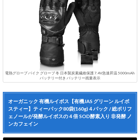
電熱グローブ バイク グローブ 冬 日本製炭素繊維保護 7.4V急速昇温 5000mAh
バッテリー付き バッテリー残量表示
オーガニック 有機ルイボス【有機JAS グリーン ルイボ
スティー】ティーパック80袋(160g)４パック / 総ポリフ
ェノールが発酵ルイボスの４倍 SOD酵素入り 非発酵 ノ
ンカフェイン