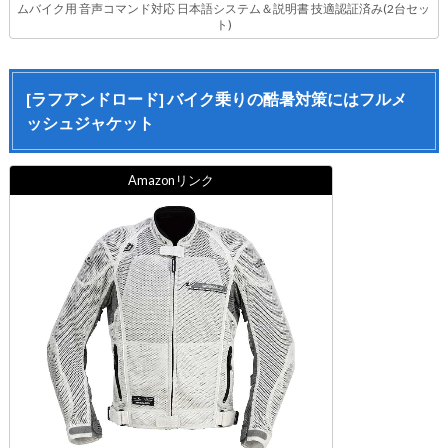
ムバイク用 音声コマンド対応 日本語システム＆説明書 技適認証済み(2台セッ
ト)
[ラフアンドロード] バイク乗りの酷暑対策にはフルメ
ッシュジャケット
Amazonリンク