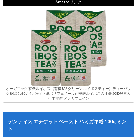
Amazonリンク
オーガニック 有機ルイボス【有機JAS グリーン ルイボスティー】ティーパッ
ク80袋(160g)４パック / 総ポリフェノールが発酵ルイボスの４倍 SOD酵素入
り 非発酵 ノンカフェイン
デンティス エチケット ペースト ハミガキ粉 100g ミン
ト