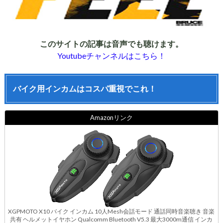
このサイトの記事は音声でも聴けます。
Youtubeチャンネルはこちら！
バイク用インカムはコスパ重視でこれ！
Amazonリンク
XGPMOTO X10 バイク インカム 10人Mesh会話モード 通話同時音楽聴き 音楽
共有 ヘルメットイヤホン Qualcomm Bluetooth V5.3 最大3000m通信 インカ