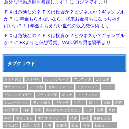
意外な行動原則を暴露します！
に
コジマです
より
ＦＸは危険なの？ ＦＸは投資か？ビジネスか？ギャンブル
か？
に
年金もらえないなら、将来お金持ちになっちゃえ
ばいい？！ | 年金もらえない世代の収入確保術
より
ＦＸは危険なの？ ＦＸは投資か？ビジネスか？ギャンブル
か？
に
FXよりも仮想通貨、VALU派な男@陽平
より
タグクラウド
お金と経済
お金持ち
もしもシリーズ
アルファ波
コミュ障
サラリーマン
シータ波
セルフイメージ
テクノロジー
ニート
ビジネスアイデア
ブラック企業
ボッチ
マトリックス
ミュージシャン
モノを売る
リサーチ
リスク
ロック
人脈
副業
動画通販
口癖
営業
塵も積もれば山となる
失敗
学歴
寄付
年収
引きこもり
東京オリンピック
檀家
神社
老後も安心
落ち込む
言葉・言霊
貯蓄
貯蓄法
貯金
資格
起業セミナー