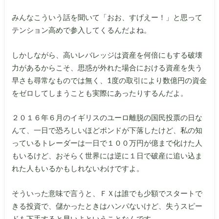
みんなこういう話を聞いて「おお、すげえー！」と思って
テンション高めで参入してくるんだよね。
しかしながら、高いレバレッジは資産を何倍にもする破壊
力があるからこそ、思惑が外れた場合における資産を失う
早さも尋常なものでは無く、1度の取引により数億円の資金
をゼロしてしまうことも実際にあったりするんだよ。
２０１６年６月のイギリスのユーロ離脱の国民投票の日な
んて、一日で恐ろしいほどポンドが下落したけど、私の知
っているトレーダーは一日で１００万円が億まで化けた人
もいるけど、おそらく世界には逆に１日で破産に追い込ま
れた人もいるかもしれないわけですよ。
そういった意味で言うと、ＦＸは誰でも少額でスタートで
きる投資で、儲かったときはハンパないけど、失うスピー
ドも下手すると早いよということなんです。