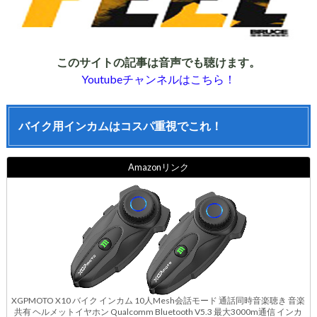
このサイトの記事は音声でも聴けます。
Youtubeチャンネルはこちら！
バイク用インカムはコスパ重視でこれ！
Amazonリンク
XGPMOTO X10 バイク インカム 10人Mesh会話モード 通話同時音楽聴き 音楽
共有 ヘルメットイヤホン Qualcomm Bluetooth V5.3 最大3000m通信 インカ