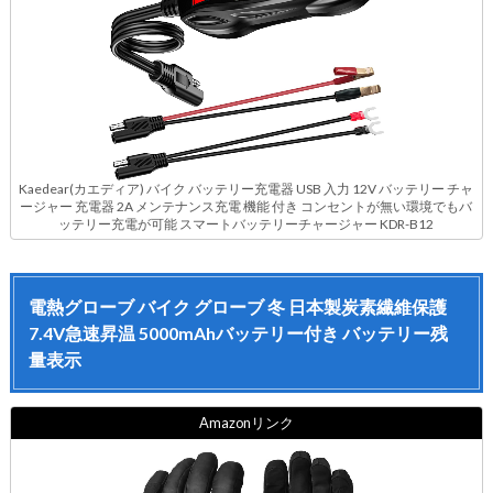
Kaedear(カエディア) バイク バッテリー充電器 USB 入力 12V バッテリー チャ
ージャー 充電器 2A メンテナンス充電 機能 付き コンセントが無い環境でもバ
ッテリー充電が可能 スマートバッテリーチャージャー KDR-B12
電熱グローブ バイク グローブ 冬 日本製炭素繊維保護
7.4V急速昇温 5000mAhバッテリー付き バッテリー残
量表示
Amazonリンク