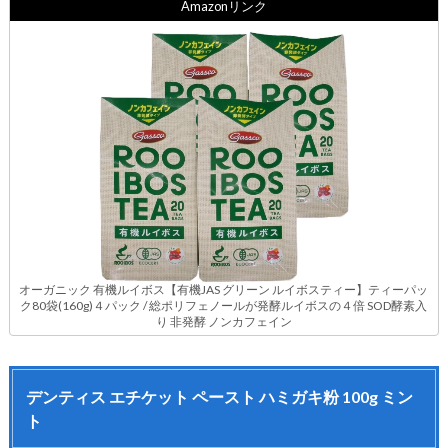
Amazonリンク
オーガニック 有機ルイボス【有機JAS グリーン ルイボスティー】ティーパッ
ク80袋(160g)４パック / 総ポリフェノールが発酵ルイボスの４倍 SOD酵素入
り 非発酵 ノンカフェイン
デンティス エチケット ペースト ハミガキ粉 100g ミン
ト