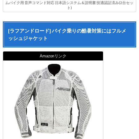
ムバイク用 音声コマンド対応 日本語システム＆説明書 技適認証済み(2台セッ
ト)
[ラフアンドロード] バイク乗りの酷暑対策にはフルメ
ッシュジャケット
Amazonリンク