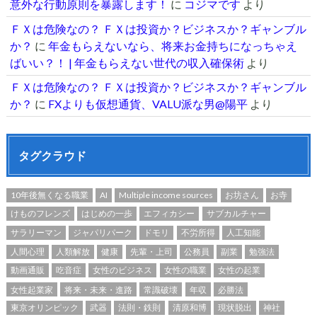
意外な行動原則を暴露します！
に
コジマです
より
ＦＸは危険なの？ ＦＸは投資か？ビジネスか？ギャンブル
か？
に
年金もらえないなら、将来お金持ちになっちゃえ
ばいい？！ | 年金もらえない世代の収入確保術
より
ＦＸは危険なの？ ＦＸは投資か？ビジネスか？ギャンブル
か？
に
FXよりも仮想通貨、VALU派な男@陽平
より
タグクラウド
10年後無くなる職業
AI
Multiple income sources
お坊さん
お寺
けものフレンズ
はじめの一歩
エフィカシー
サブカルチャー
サラリーマン
ジャパリパーク
ドモリ
不労所得
人工知能
人間心理
人類解放
健康
先輩・上司
公務員
副業
勉強法
動画通販
吃音症
女性のビジネス
女性の職業
女性の起業
女性起業家
将来・未来・進路
常識破壊
年収
必勝法
東京オリンピック
武器
法則・鉄則
清原和博
現状脱出
神社