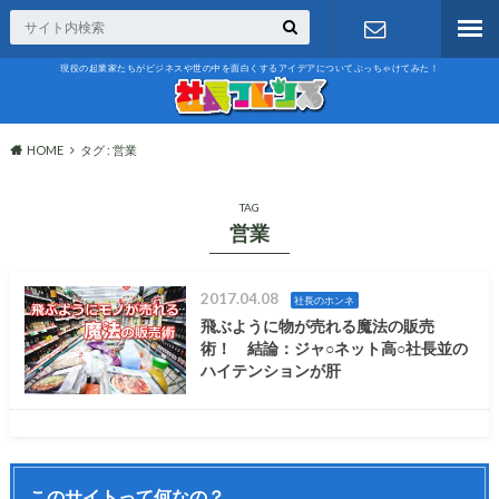
現役の起業家たちがビジネスや世の中を面白くするアイデアについてぶっちゃけてみた！
お問い合わ
せ
HOME
タグ : 営業
TAG
営業
2017.04.08
社長のホンネ
飛ぶように物が売れる魔法の販売
術！ 結論：ジャ○ネット高○社長並の
ハイテンションが肝
このサイトって何なの？