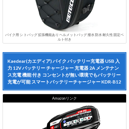
バイク用 シ トバッグ 拡張機能あり ヘルメットバッグ 撥水 防水 耐久性 固定ベ
ルト付き
Kaedear(カエディア) バイク バッテリー充電器 USB 入
力 12V バッテリー チャージャー 充電器 2A メンテナン
ス充電 機能 付き コンセントが無い環境でもバッテリー
充電が可能 スマートバッテリーチャージャー KDR-B12
Amazonリンク