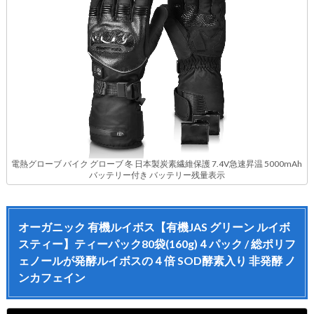
電熱グローブ バイク グローブ 冬 日本製炭素繊維保護 7.4V急速昇温 5000mAh
バッテリー付き バッテリー残量表示
オーガニック 有機ルイボス【有機JAS グリーン ルイボ
スティー】ティーパック80袋(160g)４パック / 総ポリフ
ェノールが発酵ルイボスの４倍 SOD酵素入り 非発酵 ノ
ンカフェイン