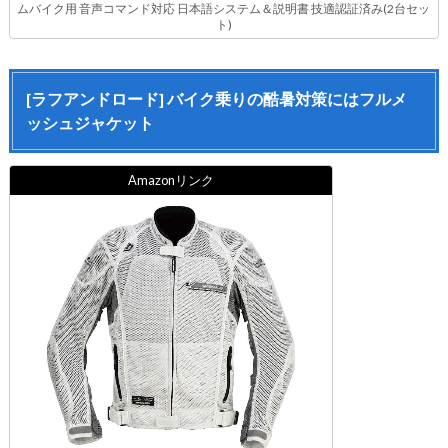
ムバイク用 音声コマンド対応 日本語システム＆説明書 技適認証済み(2台セッ
ト)
[ラフアンドロード] バイク乗りの酷暑対策にはフルメ
ッシュジャケット
Amazonリンク