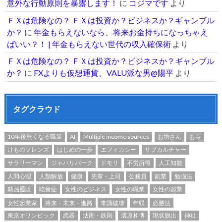
意外な行動原則を暴露します！
に
コジマです
より
ＦＸは危険なの？ ＦＸは投資か？ビジネスか？ギャンブル
か？
に
年金もらえないなら、将来お金持ちになっちゃえ
ばいい？！ | 年金もらえない世代の収入確保術
より
ＦＸは危険なの？ ＦＸは投資か？ビジネスか？ギャンブル
か？
に
FXよりも仮想通貨、VALU派な男@陽平
より
タグクラウド
10年後無くなる職業
AI
Multiple income sources
お坊さん
お寺
けものフレンズ
はじめの一歩
エフィカシー
サブカルチャー
サラリーマン
ジャパリパーク
ドモリ
不労所得
人工知能
人間心理
人類解放
健康
先輩・上司
公務員
副業
勉強法
動画通販
吃音症
女性のビジネス
女性の職業
女性の起業
女性起業家
将来・未来・進路
常識破壊
年収
必勝法
東京オリンピック
武器
法則・鉄則
清原和博
現状脱出
神社