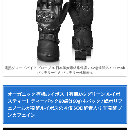
電熱グローブ バイク グローブ 冬 日本製炭素繊維保護 7.4V急速昇温 5000mAh
バッテリー付き バッテリー残量表示
オーガニック 有機ルイボス【有機JAS グリーン ルイボ
スティー】ティーパック80袋(160g)４パック / 総ポリフ
ェノールが発酵ルイボスの４倍 SOD酵素入り 非発酵 ノ
ンカフェイン