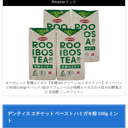
Amazonリンク
オーガニック 有機ルイボス【有機JAS グリーン ルイボスティー】ティーパッ
ク80袋(160g)４パック / 総ポリフェノールが発酵ルイボスの４倍 SOD酵素入
り 非発酵 ノンカフェイン
デンティス エチケット ペースト ハミガキ粉 100g ミン
ト