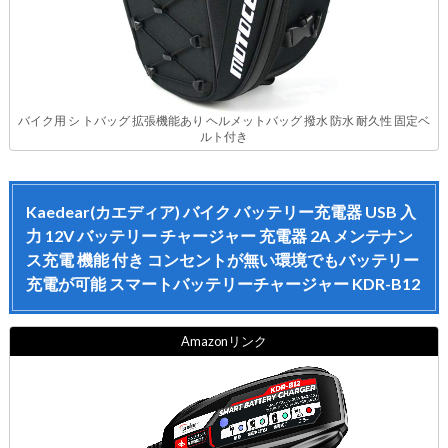
バイク用 シ トバッグ 拡張機能あり ヘルメットバッグ 撥水 防水 耐久性 固定ベ
ルト付き
Kaedear(カエディア) バイク バッテリー充電器 USB 入
力 12V バッテリー チャージャー 充電器 2A メンテナン
ス充電 機能 付き コンセントが無い環境でもバッテリー
充電が可能 スマートバッテリーチャージャー KDR-B12
Amazonリンク