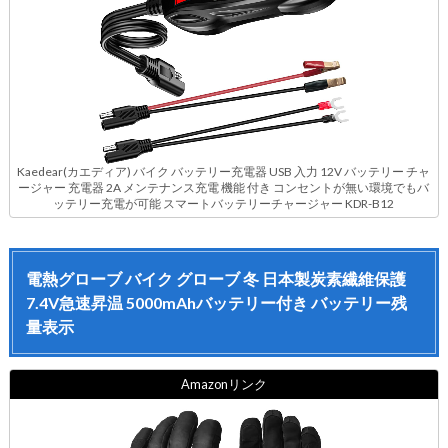
Kaedear(カエディア) バイク バッテリー充電器 USB 入力 12V バッテリー チャ
ージャー 充電器 2A メンテナンス充電 機能 付き コンセントが無い環境でもバ
ッテリー充電が可能 スマートバッテリーチャージャー KDR-B12
電熱グローブ バイク グローブ 冬 日本製炭素繊維保護
7.4V急速昇温 5000mAhバッテリー付き バッテリー残
量表示
Amazonリンク