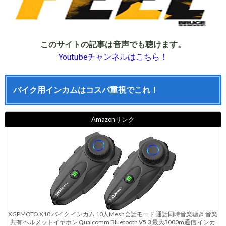
このサイトの記事は音声でも聴けます。
Youtubeチャンネルはこちら！
バイク用インカムはコスパ重視でこれ！
Amazonリンク
XGPMOTO X10 バイク インカム 10人Mesh会話モード 通話同時音楽聴き 音楽
共有 ヘルメットイヤホン Qualcomm Bluetooth V5.3 最大3000m通信 インカ