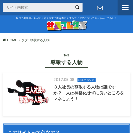
現役の起業家たちがビジネスや世の中を面白くするアイデアについてぶっちゃけてみた！
お問い合わ
せ
HOME
タグ : 尊敬する人物
TAG
尊敬する人物
2017.05.08
社長のホンネ
３人社長の尊敬する人物は誰です
か？ 人は神格化せずに良いところを
マネしよう！
このサイトって何なの？