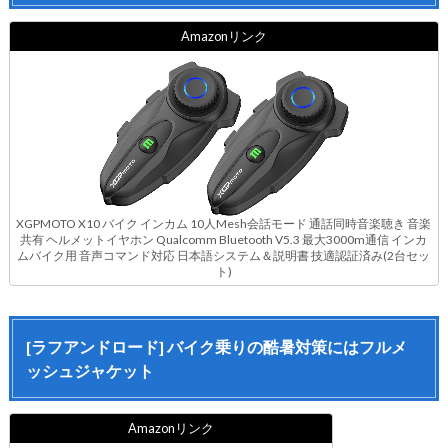
Amazonリンク
XGPMOTO X10 バイク インカム 10人Mesh会話モード 通話同時音楽聴き 音楽
共有 ヘルメットイヤホン Qualcomm Bluetooth V5.3 最大3000m通信 インカ
ムバイク用 音声コマンド対応 日本語システム＆説明書 技適認証済み(2台セッ
ト)
[ラフアンドロード] バイク乗りの酷暑対策にはフルメ
ッシュジャケット
Amazonリンク