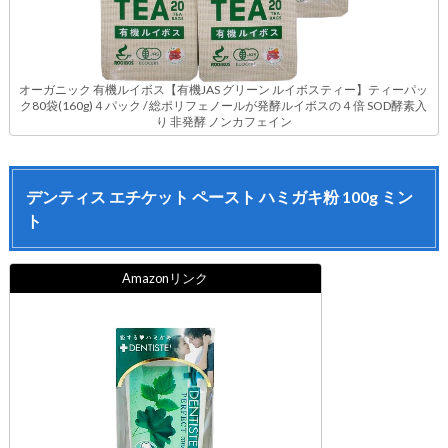
オーガニック 有機ルイボス【有機JAS グリーン ルイボスティー】ティーパッ
ク80袋(160g)４パック / 総ポリフェノールが発酵ルイボスの４倍 SOD酵素入
り 非発酵 ノンカフェイン
デンティス エチケット ペースト ハミガキ粉 100g ミン
ト
Amazonリンク