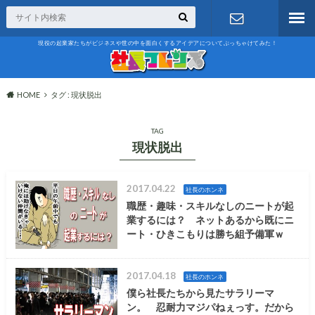
現役の起業家たちがビジネスや世の中を面白くするアイデアについてぶっちゃけてみた！
お問い合わ
せ
HOME
タグ : 現状脱出
TAG
現状脱出
2017.04.22
社長のホンネ
職歴・趣味・スキルなしのニートが起
業するには？ ネットあるから既にニ
ート・ひきこもりは勝ち組予備軍ｗ
2017.04.18
社長のホンネ
僕ら社長たちから見たサラリーマ
ン。 忍耐力マジパねぇっす。だから