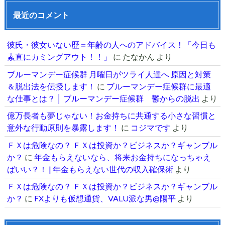
最近のコメント
彼氏・彼女いない歴＝年齢の人へのアドバイス！「今日も
素直にカミングアウト！！」
に
たなかん
より
ブルーマンデー症候群 月曜日がツライ人達へ 原因と対策
＆脱出法を伝授します！
に
ブルーマンデー症候群に最適
な仕事とは？ │ ブルーマンデー症候群 鬱からの脱出
より
億万長者も夢じゃない！お金持ちに共通する小さな習慣と
意外な行動原則を暴露します！
に
コジマです
より
ＦＸは危険なの？ ＦＸは投資か？ビジネスか？ギャンブル
か？
に
年金もらえないなら、将来お金持ちになっちゃえ
ばいい？！ | 年金もらえない世代の収入確保術
より
ＦＸは危険なの？ ＦＸは投資か？ビジネスか？ギャンブル
か？
に
FXよりも仮想通貨、VALU派な男@陽平
より