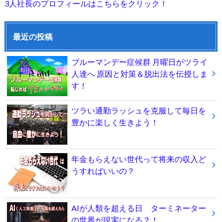
3人社長のプロフィールはこちらをクリック！
最近の投稿
ブルーマンデー症候群 月曜日がツライ
人達へ 原因と対策＆脱出法を伝授しま
す！
ツラい通勤ラッシュを克服して毎日を
豊かに楽しく生きよう！
年金もらえない世代って将来の収入ど
うすればいいの？
AIが人類を超える日 ターミネーター
の世界が現実になる？！