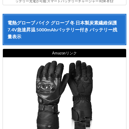
ッテリー充電が可能 スマートバッテリーチャージャー KDR-B12
電熱グローブ バイク グローブ 冬 日本製炭素繊維保護
7.4V急速昇温 5000mAhバッテリー付き バッテリー残
量表示
Amazonリンク