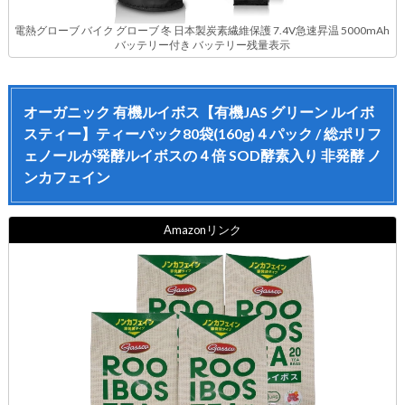
電熱グローブ バイク グローブ 冬 日本製炭素繊維保護 7.4V急速昇温 5000mAh
バッテリー付き バッテリー残量表示
オーガニック 有機ルイボス【有機JAS グリーン ルイボ
スティー】ティーパック80袋(160g)４パック / 総ポリフ
ェノールが発酵ルイボスの４倍 SOD酵素入り 非発酵 ノ
ンカフェイン
Amazonリンク